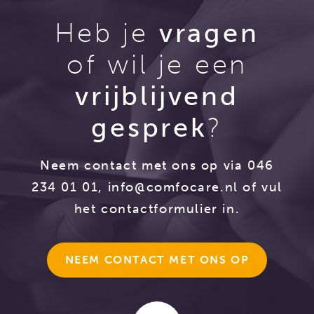
Heb je
vragen
of wil je een
vrijblijvend
gesprek
?
Neem contact met ons op via 046
234 01 01,
info@comfocare.nl
of vul
het contactformulier in.
NEEM CONTACT MET ONS OP