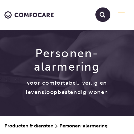
Toggl
navig
Personen-
alarmering
voor comfortabel, veilig en
levensloopbestendig wonen
Producten & diensten
Personen-alarmering