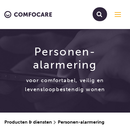
Toggl
navig
Personen-
alarmering
voor comfortabel, veilig en
levensloopbestendig wonen
Producten & diensten
Personen-alarmering