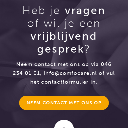
Heb je
vragen
of wil je een
vrijblijvend
gesprek
?
Neem contact met ons op via 046
234 01 01,
info@comfocare.nl
of vul
het contactformulier in.
NEEM CONTACT MET ONS OP