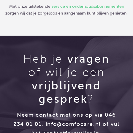
Met onze uitstekende
service en onderhoudsabonnementen
zorgen wij dat je zorgeloos en aangenaam kunt blijven genieten.
Heb je
vragen
of wil je een
vrijblijvend
gesprek
?
Neem contact met ons op via 046
234 01 01,
info@comfocare.nl
of vul