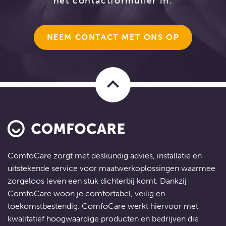
het contactformulier in.
NEEM CONTACT MET ONS OP
keyboard_arrow_up
ComfoCare zorgt met deskundig advies, installatie en
uitstekende service voor
maatwerkoplossingen
waarmee
zorgeloos leven een stuk dichterbij komt. Dankzij
ComfoCare woon je comfortabel, veilig en
toekomstbestendig. ComfoCare werkt hiervoor met
kwalitatief hoogwaardige producten en bedrijven die